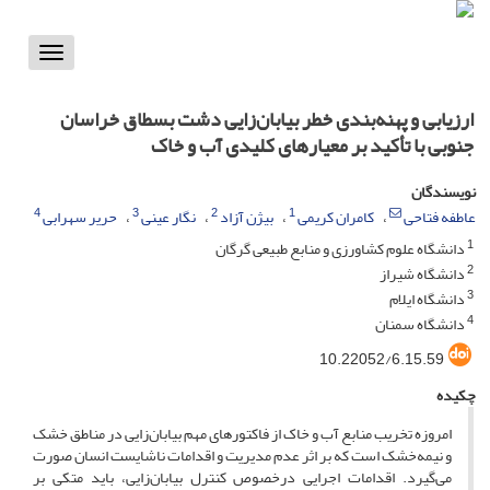
Toggle
vigation
ارزیابی و پهنه‌بندی خطر بیابان‌زایی دشت بسطاق خراسان
جنوبی با تأکید بر معیارهای کلیدی آب و خاک
نویسندگان
4
3
2
1
عاطفه فتاحی
کامران کریمی
بیژن آزاد
نگار عینی
حریر سهرابی
1
دانشگاه علوم کشاورزی و منابع طبیعی گرگان
2
دانشگاه شیراز
3
دانشگاه ایلام
4
دانشگاه سمنان
10.22052/6.15.59
چکیده
امروزه تخریب منابع آب و خاک از فاکتورهای مهم بیابان‌زایی در مناطق خشک
و نیمه‌خشک است که بر اثر عدم مدیریت و اقدامات ناشایست انسان صورت
می‌گیرد. اقدامات اجرایی درخصوص کنترل بیابان‌زایی، باید متکی بر