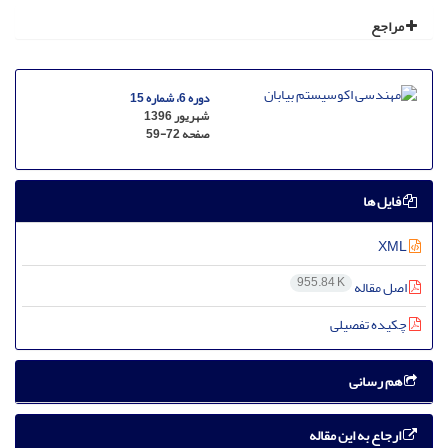
مراجع
دوره 6، شماره 15
شهریور 1396
صفحه
59-72
فایل ها
XML
955.84 K
اصل مقاله
چکیده تفصیلی
هم رسانی
ارجاع به این مقاله