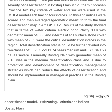
risk and its severity. In the present study, to evaluate the risk and
severity of desertification in Bostaq Plain in Southern Khorasan
Province, two key criteria of water and soil were used in the
IMDPA model, each having four indices. To this end, indices were
scored and then averaged (geometric mean) to form the final
desertification map in Arc GIS 10.2. Results of the study showed
that in terms of water criteria, electric conductivity (EC) with
geometric mean of 3.33 and in terms of soil, surface stone cover
with mean of 2.69 were the critical desertification indices in the
region. Total desertification status could be further divided into
two classes of 96.29% (22111.74 ha) as medium and 3.7% (849.63
ha) as severe. Generally, Bostaq Plain with geometric mean of
2.13 was in the medium desertification class and is due to
protection and development of desertification management
strategies which can reduce the effects of desertification and
should be implemented in managerial practices in the Bostaq
plain.
کلیدواژه‌ها
[English]
desertification model
risk zoning
criteria and indices
Bostaq Plain