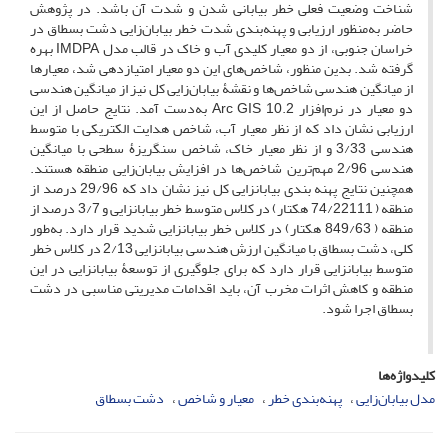
شناخت وضعیت فعلی خطر بیابانی شدن و شدت آن باشد. در پژوهش
حاضر به‌منظور ارزیابی و پهنه‌بندی شدت خطر بیابان‌زایی دشت بسطاق در
خراسان جنوبی، از دو معیار کلیدی آب و خاک در قالب مدل IMDPA بهره
گرفته شد. بدین منظور، شاخص‌های این دو معیار امتیازدهی شد، معیارها
از میانگین هندسی شاخص‌ها و نقشۀ بیابان‌زایی کل نیز از میانگین هندسی
دو معیار در نرم‌افزار Arc GIS 10.2 به‌دست آمد. نتایج حاصل از این
ارزیابی نشان داد که از نظر معیار آب، شاخص هدایت الکتریکی با متوسط
هندسی 3/33 و از نظر معیار خاک، شاخص سنگریزۀ سطحی با میانگین
هندسی 2/96 مهم‌ترین شاخص‌ها در افزایش بیابان‌زایی منطقه هستند.
همچنین نتایج پهنه ‏بندی بیابان‏زایی کل نیز نشان داد که 29/96 درصد از
منطقه ( 74/22111 هکتار) در کلاس متوسط خطر بیابان‏زایی و 3/7 درصد از
منطقه ( 849/63 هکتار) در کلاس خطر بیابان‏زایی شدید قرار دارد. به‌طور
کلی، دشت بسطاق با میانگین ارزش هندسی بیابان‏زایی 2/13 در کلاس خطر
متوسط بیابان‏زایی قرار دارد که برای جلوگیری از توسعۀ بیابان‏زایی در این
منطقه و کاهش اثرات مخرب آن، باید اقدامات مدیریتی مناسبی در دشت
بسطاق اجرا شود.
کلیدواژه‌ها
مدل بیابان‌زایی
پهنه‌بندی خطر
معیار و شاخص
دشت بسطاق