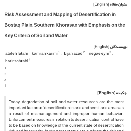
عنوان مقاله
[English]
Risk Assessment and Mapping of Desertification in
Bostaq Plain, Southern Khorasan with Emphasis on the
Key Criteria of Soil and Water
نویسندگان
[English]
1
2
3
atefeh fatahi
kamran karimi
bijan azad
negae eyni
4
harir sohrabi
1
2
3
4
چکیده
[English]
Today, degradation of soil and water resources are the most
important factors of desertification in arid and semi-arid areas as
a result of mismanagement and improper human behavior.
Enforcement measures in relation to desertification control have
to be based on knowledge of the current state of desertification