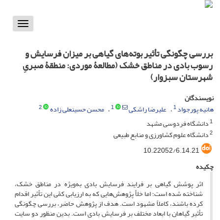
Toggle
vigation
بررسی چگونگی تأثیر بوته‌های گیاهی بر میزان فرسایش و
رسوب بادی در مناطق خشک (مطالعۀ موردی: منطقۀ صبریِ
شهرستان سبزوار)
نویسندگان
2
1
1
هانیه پورجواد
علیرضا راشکی
محسن حسینعلی زاده
1
دانشگاه فردوسی مشهد
2
دانشگاه علوم کشاورزی و منابع طبیعی
10.22052/6.14.21
چکیده
اثر پوشش گیاهی بر فرایند فرسایش بادی به‌ویژه در مناطق خشک،
شناخته شده است؛ اما خلأ پژوهش‌هایی که به ارزیابی کمّی این تأثیر اقدام
کرده باشند، کاملاً مشهود است. هدف از پژوهش حاضر، بررسی چگونگی
تأثیر گیاهان با ابعاد مختلف بر فرسایش بادی است. بدین منظور دو سایت