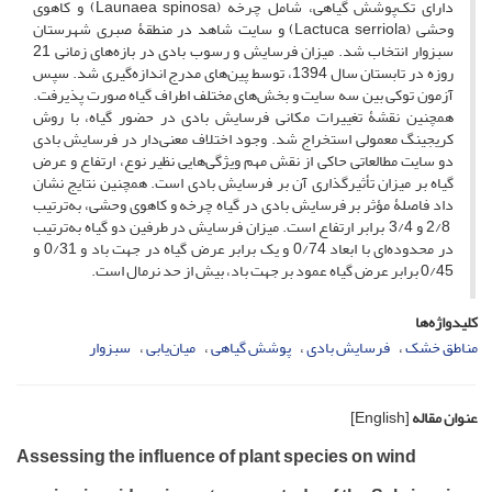
دارای تک‌پوشش گیاهی، شامل چرخه (Launaea spinosa) و کاهوی
وحشی (Lactuca serriola) و سایت شاهد در منطقۀ صبری شهرستان
سبزوار انتخاب شد. میزان فرسایش و رسوب بادی در بازه‌های زمانی 21
روزه در تابستان سال 1394، توسط پین‌های مدرج اندازه‌گیری شد. سپس
آزمون توکی بین سه سایت و بخش‌های مختلف اطراف گیاه صورت پذیرفت.
همچنین نقشۀ تغییرات مکانی فرسایش بادی در حضور گیاه، با روش
کریجینگ معمولی استخراج شد. وجود اختلاف معنی‌دار در فرسایش بادی
دو سایت مطالعاتی حاکی از نقش مهم ویژگی‌هایی نظیر نوع، ارتفاع و عرض
گیاه بر میزان تأثیرگذاری آن بر فرسایش بادی است. همچنین نتایج نشان
داد فاصلۀ مؤثر بر فرسایش بادی در گیاه چرخه و کاهوی وحشی، به‌ترتیب
2/8 و 3/4 برابر ارتفاع است. میزان فرسایش در طرفین دو گیاه به‌ترتیب
در محدوده‌ای با ابعاد 0/74 و یک برابر عرض گیاه در جهت باد و 0/31 و
0/45 برابر عرض گیاه عمود بر جهت باد، بیش از حد نرمال است.
کلیدواژه‌ها
مناطق خشک
فرسایش بادی
پوشش گیاهی
میان‌یابی
سبزوار
عنوان مقاله
[English]
Assessing the influence of plant species on wind