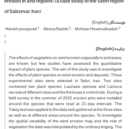
erosion in arid regions: (a case study of the Sebri region
of Sabzevar, Iran)
نویسندگان
[English]
1
1
2
Hanieh poorjavad
Alireza Rashki
Mohsen Hoseinalizadeh
1
2
چکیده
[English]
The effects of vegetation on wind erosion, especially in arid areas,
are known, but few studies have assessed the quantitative
impact of plant species. The aim of this study was to investigate
the effects of plant species on wind erosion and deposits. Three
experimental sites were selected in Sebri, Iran. Two sites
contained two plant species, Launaea spinosa and Lactuca
serriola of different sizes and the third was a control site. During a
field survey in the summer of 2015, erosion pins were installed
around the species that were read at 21-day intervals. The
Tukey test was applied to the data sets gathered at the three sites
as well as at different areas around the species. To investigate
the spatial variability of the wind erosion map and the role of
vegetation, the data was interpolated by the ordinary kriging. The