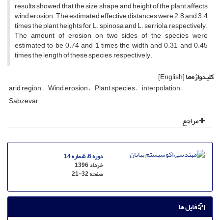
results showed that the size, shape and height of the plant affects
wind erosion. The estimated effective distances were 2.8 and 3.4
times the plant heights for L. spinosa and L. serriola, respectively.
The amount of erosion on two sides of the species were
estimated to be 0.74 and 1 times the width and 0.31 and 0.45
times the length of these species, respectively.
کلیدواژه‌ها
[English]
arid region
Wind erosion
Plant species
interpolation
Sabzevar
مراجع
دوره 6، شماره 14
خرداد 1396
صفحه
21-32
فایل ها