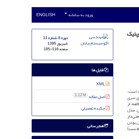
ورود به سامانه
ENGLISH
ه سینوپتیک
دوره 5، شماره 11
شهریور 1395
صفحه
105-116
فایل ها
XML
د است؛
1.12 M
اصل مقاله
ید. در این مطالعه، با استفاده شاخص خشکسالی RDI و مدل‌های سری
تگاه تهران در نرم‌افزار ITSM شد. در این مطالعه، از
چکیده تفصیلی
ده، بهترین مدل
ساس نتایج ضرایب Z(t-1) در تأخیر‌های 3 و 4 در سطح 95‌درصد معنی‌دار
0/ بود، می‌توان قابل اطمینان بودن
هم رسانی
45‌درصد فصول دارای شرایط نسبتاً