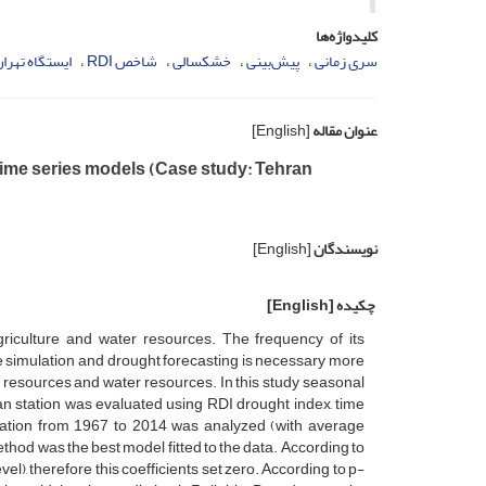
کلیدواژه‌ها
سری زمانی
پیش‌بینی
خشکسالی
شاخص RDI
ایستگاه تهرا
عنوان مقاله
[English]
time series models (Case study: Tehran
نویسندگان
[English]
چکیده
[English]
griculture and water resources. The frequency of its
ore simulation and drought forecasting is necessary more
 resources and water resources. In this study seasonal
an station was evaluated using RDI drought index, time
station from 1967 to 2014 was analyzed (with average
od was the best model fitted to the data. According to
evel), therefore this coefficients set zero. According to p-