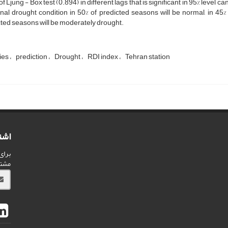
of Ljung - Box test (0.894) in different lags that is significant in 95% level c
al drought condition in 50% of predicted seasons will be normal, in 45%
ted seasons will be moderately drought.
ies
prediction
Drought
RDI index
Tehran station
اشت
برای
مشت