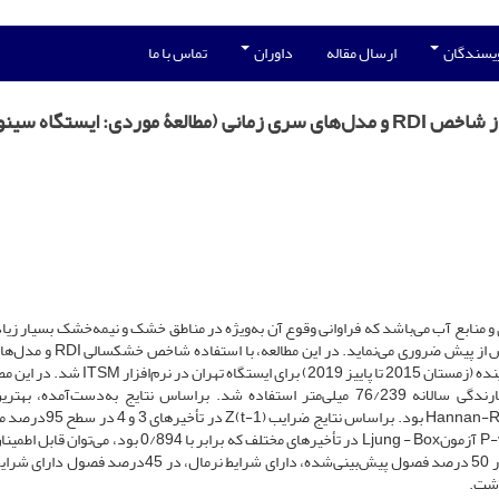
ویسندگان
ارسال مقاله
داوران
تماس با ما
مدل‌سازی و پیش‌‌‌بینی خشکسالی فصلی با استفاده از شاخص RDI و مدل‌های سری زمانی (مطالعۀ موردی: ایستگا
و منابع آب می‌باشد که فراوانی وقوع آن به‌ویژه در مناطق خشک و نیمه‌خشک بسیار زیا
بنابراین اهمیت توجه به شبیه‌سازی و پیش‌بینی خشکسالی، بیش از پیش ضروری می‌نما
زمانی اقدام به بررسی و پیش‌بینی خشکسالی فصلی طی 5 سال آینده (زمستان 2015 تا پاییز 2019) برای ایس
داده‌های 48 ساله (7196ـ2014) ایستگاه تهران با متوسط بارندگی سالانه 76/239 میلی‌متر استفاده شد. براساس نتایج به‌دست‌آم
برازش‌شده بر داده‌ها، مدل MA(5) برگرفته از روش Hannan-Rissanen بود. برا
نیستند که در مدل صفر در نظر گرفته شدند. با توجه به P-value آزمونLjung - Box در تأخیر‌های مختلف که برابر با 894
پیش‌بینی را استنباط کرد. نتایج نشان داد که خشکسالی فصلی در 50‌ درصد فصول پیش‌بینی‌شده، دارای شرایط نرمال، در 