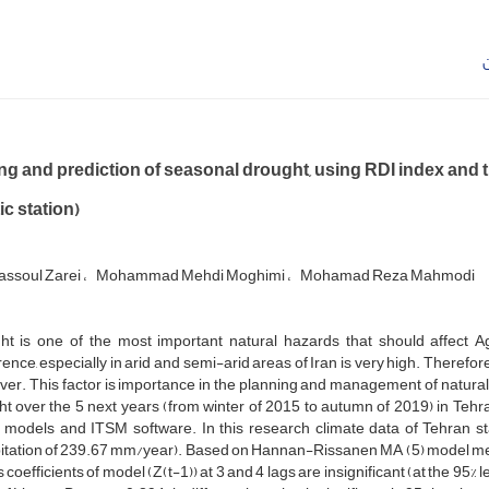
ن
ng and prediction of seasonal drought, using RDI index and 
c station)
assoul Zarei
Mohammad Mehdi Moghimi
Mohamad Reza Mahmodi
ht is one of the most important natural hazards that should affect A
ence, especially in arid and semi-arid areas of Iran is very high. Theref
ver. This factor is importance in the planning and management of natural
t over the 5 next years (from winter of 2015 to autumn of 2019) in Tehr
s models and ITSM software. In this research climate data of Tehran 
itation of 239.67 mm/year). Based on Hannan-Rissanen MA (5) model meth
s coefficients of model (Z(t-1)) at 3 and 4 lags are insignificant (at the 95% l