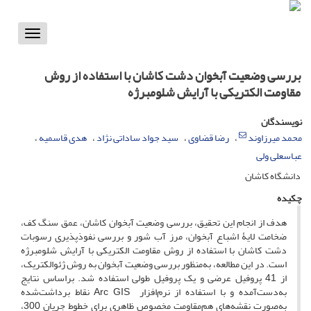
Toggle
vigation
بررسی وضعیت آبخوان دشت کاشان با استفاده از روش
مقاومت الکتریکی با آرایش شلومبرژه
نویسندگان
محمد میرزاوند
رضا قضاوی
سید جواد ساداتی نژاد
هدی قاسمیه
عباسعلی ولی
دانشگاه کاشان
چکیده
هدف از انجام این تحقیق، بررسی وضعیت آبخوان کاشان، عمق سنگ کف،
ضخامت لایۀ اشباع آبخوان، مرز آب شور و بررسی نفوذپذیری رسوبات
دشت کاشان با استفاده از روش مقاومت الکتریکی با آرایش شلومبرژه
است. در این مطالعه، به‌منظور بررسی وضعیت آبخوان به روش ژئوالکتریک،
از 41 پروفیل عرضی و یک پروفیل طولی استفاده شد. براساس نتایج
به‌دست‌آمده و با استفاده از نرم‌افزار Arc GIS نقاط برداشت‌شده
به‌صورت نقشه‌های هم‌مقاومت مخصوص ظاهری برای خطوط جریان 300،