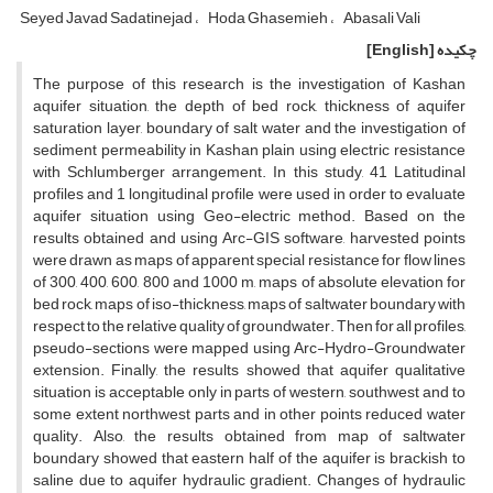
Seyed Javad Sadatinejad
Hoda Ghasemieh
Abasali Vali
چکیده
[English]
The purpose of this research is the investigation of Kashan
aquifer situation, the depth of bed rock, thickness of aquifer
saturation layer, boundary of salt water and the investigation of
sediment permeability in Kashan plain using electric resistance
with Schlumberger arrangement. In this study, 41 Latitudinal
profiles and 1 longitudinal profile were used in order to evaluate
aquifer situation using Geo-electric method. Based on the
results obtained and using Arc-GIS software, harvested points
were drawn as maps of apparent special resistance for flow lines
of 300, 400, 600, 800 and 1000 m, maps of absolute elevation for
bed rock, maps of iso-thickness, maps of saltwater boundary with
respect to the relative quality of groundwater. Then for all profiles,
pseudo-sections were mapped using Arc-Hydro-Groundwater
extension. Finally, the results showed that aquifer qualitative
situation is acceptable only in parts of western, southwest and to
some extent northwest parts and in other points reduced water
quality. Also, the results obtained from map of saltwater
boundary showed that eastern half of the aquifer is brackish to
saline due to aquifer hydraulic gradient. Changes of hydraulic