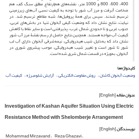
400، 600، 800 و 1000 متر، نقشه‌های هم‌‌ارتفاع مطلق سنگ کف، هم
ضخامت آبرفت و مرز آب شور با توجه به کیفیت نسبی آب‌های زیرزمینی
ترسیم شدند. سپس برای همۀ پروفیل‌ها، شبه مقاطع ترسیم شد. در
نهایت، نتایج نشان داد که وضعیت کیفی آبخوان تنها در بخش‌های غربی،
جنوب غربی و تا حدودی شمال غرب، پذیرفتنی است و سایر نقاط با کاهش
کیفیت آب مواجه هستند. همچنین نتایج حاصل از رسم نقشۀ‌ مرز آب شور
نشان داد که به‌دلیل شیب هیدرولیکی، نیمه‌شرقی آبخوان دارای آب لب
شور تا شور است و تغییر شیب هیدرولیکی، موجب پیشروی شوری در
آبخوان، به‌ویژه در قسمت شمال شرق شده است.
کلیدواژه‌ها
وضعیت آبخوان کاشان
روش مقاومت الکتریکی
آرایش شلومبرژه
کیفیت آب
عنوان مقاله
[English]
Investigation of Kashan Aquifer Situation Using Electric
Resistance Method with Shelomberje Arrangement
نویسندگان
[English]
Mohammad Mirzavand
Reza Ghazavi