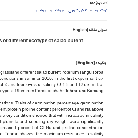
کلیدواژه‌ها
توت روباه
تنش شوری
پروتئین
پرولین
عنوان مقاله
[English]
 of different ecotype of salad burent
چکیده
[English]
of grassland different salad burent Poterium sanguisorba
nditions in summer 2010. In the first experiment six
 and four levels of salinity (0, 4, 8 and 12 dS m-1 of
ecotypes of Semirom, Fereidonshahr, Tehran and Karsang
cations. Traits of germination percentage, germination
ent, protein, proline content, percent of Cl and Na above
tory condition, showed that with increased in salinity
d plumule and seedling dry weight were significantly
creased, percent of Cl, Na and proline concentration
e of Tehran showed the maximum resistance to salinity