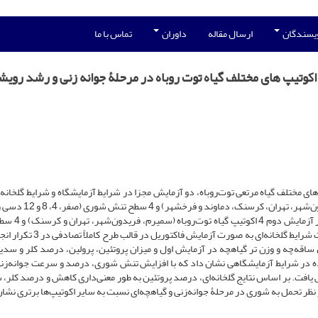
ویسندگان
ارسال مقاله
داوران
تماس با ما
کوتیپ های مختلف گیاه توت روباه در مرحلۀ جوانه زنی و رشد روی
های مختلف گیاه مرتعی توت‌روباه، دو آزمایش مجزا در شرایط آزمایشگاه و شرایط گلخانه 
سال ١٣٨٩ انجام شد. در آزمایش اول، 6 اکوتیپ (سمیرم، فریدون‌شهر‌،
بر متر از کلرید سدیم) در 3 تکرار تحت شرایط آزمای
شوری (صفر، 4، 8 و 12 دسی زیمنس بر متر از کلرید سدیم) تحت شرایط گلخانه‌ای به صور
اقه‌چه و وزن تر گیاهچه در آزمایش اول و میزان پروتئین، پرولین، درصد کلر و سدیم
مده در شرایط آزمایشگاهی نشان داد که با افزایش تنش شوری، درصد و سرعت جوانه‌زن
یافت. بر اساس نتایج گلخانه‌ای، درصد پروتئین به طور معنی‌داری کاهش و درصد کلر، 
نظر تحمل به شوری در مرحلۀ جوانه‌زنی و گیاهچه‌ای نسبت به سایر اکوتیپ‌ها برتری نشان