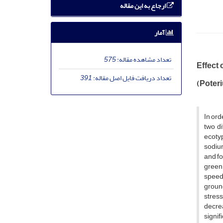
ارجاع به این مقاله
آمار
تعداد مشاهده مقاله:
575
Effect 
تعداد دریافت فایل اصل مقاله:
391
(Poteri
In ord
two d
ecotyp
sodium
and fo
greenh
speed,
ground
stres
decre
signif