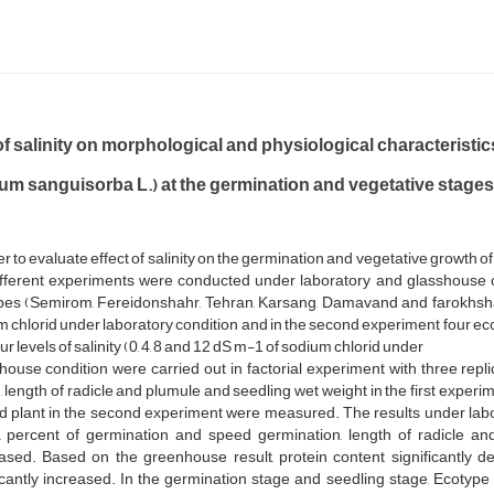
of salinity on morphological and physiological characteristics
um sanguisorba L.) at the germination and vegetative stages
er to evaluate effect of salinity on the germination and vegetative growth 
ifferent experiments were conducted under laboratory and glasshouse co
es (Semirom, Fereidonshahr, Tehran, Karsang, Damavand and farokhshahr)
 chlorid under laboratory condition and in the second experiment four 
ur levels of salinity (0, 4, 8 and 12 dS m-1 of sodium chlorid under
ouse condition were carried out in factorial experiment with three repli
 length of radicle and plumule and seedling wet weight in the first experim
 plant in the second experiment were measured. The results under labora
s, percent of germination and speed germination, length of radicle an
ased. Based on the greenhouse result, protein content significantly de
icantly increased. In the germination stage and seedling stage, Ecotyp