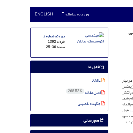
ورود به سامانه
ENGLISH
شی
دوره 2، شماره 2
خرداد 1392
صفحه
25-36
فایل ها
در بهار
XML
 تهران، کرسنک، دماوند و فرخشهر) و 4 سطح تنش شوری (صفر، 4، 8 و 12 دسی زیمنس
268.52 K
شگاهی و در آزمایش دوم 4 اکوتیپ گیاه توت‌روباه (سمیرم، فریدون‌شهر‌، تهران و کرسنک) و 4 سطح تنش
اصل مقاله
ت آزمایش فاکتوریل در قالب طرح کاملاً تصادفی در 3 تکرار انجام شد.
چکیده تفصیلی
 اندام
ی، طول
سدیم و
هم رسانی
 داد.