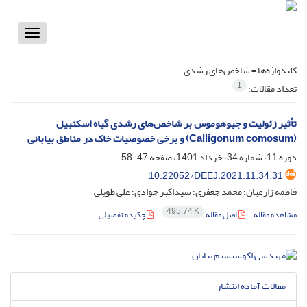
Toggle
vigation
کلیدواژه‌ها =
شاخص‌های رشدی
1
تعداد مقالات:
تأثیر زئولیت و جیوهوموس بر شاخص‌های رشدی گیاه اسکنبیل
(Calligonum comosum) و برخی خصوصیات خاک در مناطق بیابانی
دوره 11، شماره 34، خرداد 1401، صفحه
47-58
10.22052/DEEJ.2021.11.34.31
فاطمه زارعیان؛ محمد جعفری؛ سیداکبر جوادی؛ علی طویلی
495.74 K
مشاهده مقاله
اصل مقاله
چکیده تفصیلی
مقالات آماده انتشار