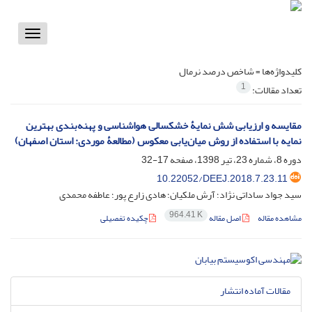
Toggle
vigation
کلیدواژه‌ها =
شاخص درصد نرمال
1
تعداد مقالات:
مقایسه و ارزیابی شش نمایۀ خشکسالی هواشناسی و پهنه‌بندی بهترین
نمایه با استفاده از روش میان‌یابی معکوس (مطالعۀ موردی: استان اصفهان)
دوره 8، شماره 23، تیر 1398، صفحه
17-32
10.22052/DEEJ.2018.7.23.11
سید جواد ساداتی نژاد؛ آرش ملکیان؛ هادی زارع پور؛ عاطفه محمدی
964.41 K
مشاهده مقاله
اصل مقاله
چکیده تفصیلی
مقالات آماده انتشار