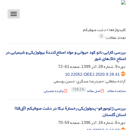
Toggle
vigation
کلیدواژه‌ها =
دشت صوفیکم
2
تعداد مقالات:
بررسی کارایی نانو کود حیوانی و مواد اصلاح‌کنندۀ بیولوژیکی و شیمیایی در
اصلاح خاک‌های شور
دوره 9، شماره 28، آذر 1399، صفحه
61-72
10.22052/DEEJ.2020.9.28.41
آزاده سلطانی؛ حمیدرضا عسگری؛ حسین یوسفی
729.2 K
مشاهده مقاله
اصل مقاله
چکیده تفصیلی
بررسی ژئومورفو-پدولوژیکی رخسارۀ نبکا در دشت صوفیکم (آق‌قلا)
استان گلستان
دوره 6، شماره 16، آذر 1396، صفحه
59-70