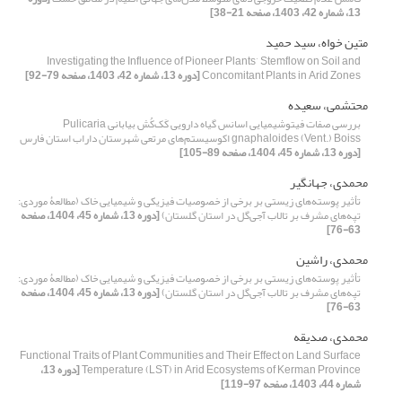
13، شماره 42، 1403، صفحه 21-38]
متین خواه، سید حمید
Investigating the Influence of Pioneer Plants’ Stemflow on Soil and
Concomitant Plants in Arid Zones
[دوره 13، شماره 42، 1403، صفحه 79-92]
محتشمی، سعیده
بررسی صفات فیتوشیمیایی اسانس گیاه دارویی کَک‌کُش بیابانی Pulicaria
gnaphaloides (Vent.) Boiss اکوسیستم‌های مرتعی شهرستان داراب استان فارس
[دوره 13، شماره 45، 1404، صفحه 89-105]
محمدی، جهانگیر
تأثیر پوسته‌های زیستی بر برخی از خصوصیات فیزیکی و شیمیایی خاک (مطالعۀ موردی:
تپه‌های مشرف بر تالاب آجی‌گل در استان گلستان)
[دوره 13، شماره 45، 1404، صفحه
63-76]
محمدی، راشین
تأثیر پوسته‌های زیستی بر برخی از خصوصیات فیزیکی و شیمیایی خاک (مطالعۀ موردی:
تپه‌های مشرف بر تالاب آجی‌گل در استان گلستان)
[دوره 13، شماره 45، 1404، صفحه
63-76]
محمدی، صدیقه
Functional Traits of Plant Communities and Their Effect on Land Surface
Temperature (LST) in Arid Ecosystems of Kerman Province
[دوره 13،
شماره 44، 1403، صفحه 97-119]