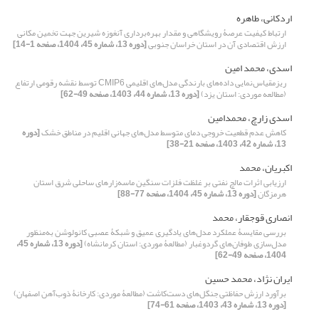
اردکانی، طاهره
ارتباط کیفیت عرصۀ رویشگاهی و مقدار بهره‌‌برداری آنغوزه شیرین جهت تخمین مکانی
ارزش اقتصادی آن در استان خراسان جنوبی
[دوره 13، شماره 45، 1404، صفحه 1-14]
اسدی، محمد امین
ریزمقیاس‌نمایی داده‌های بارندگی مدل‌های اقلیمی‌ CMIP6 توسط نقشه رقومی ارتفاع
(مطالعه موردی: استان یزد)
[دوره 13، شماره 44، 1403، صفحه 49-62]
اسدی زارچ، محمدامین
کاهش عدم قطعیت خروجی‌‌ دمای متوسط مدل‌‌های جهانی اقلیم در مناطق خشک
[دوره
13، شماره 42، 1403، صفحه 21-38]
اکبریان، محمد
ارزیابی اثرات مالچ‌ نفتی بر غلظت فلزات سنگین ماسه‌زارهای ساحلی شرق استان
هرمزگان
[دوره 13، شماره 45، 1404، صفحه 77-88]
انصاری قوجقار، محمد
بررسی مقایسۀ عملکرد مدل‌های یادگیری عمیق و شبکۀ‌ عصبی کانولوشن به‌منظور
مدل‌سازی طوفان‌های گردوغبار (مطالعۀ موردی: استان کرمانشاه)
[دوره 13، شماره 45،
1404، صفحه 49-62]
ایران نژاد، محمد حسین
برآورد ارزش حفاظتی جنگل‌های دست‌کاشت (مطالعۀ موردی: کارخانۀ ذوب‌آهن اصفهان)
[دوره 13، شماره 43، 1403، صفحه 61-74]