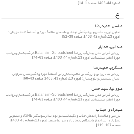
شماره 44، 1403، صفحه 1-14]
ع
عباسی، حمیدرضا
تحلیل توزیع مکانی و برهم‌کنش تپه‌های ماسه‌ای مطالعۀ موردی (منطقۀ کلاته مزینان)
[دوره 13، شماره 42، 1403، صفحه 39-52]
عبدالهی، خدایار
ارزیابی کارایی مدل بیلان‌آب روزانۀ Balansim-Spreadsheet در شبیه‌سازی رواناب
حوزۀ آبخیز بهشت‌آباد
[دوره 13، شماره 44، 1403، صفحه 63-74]
عسگری، حمیدرضا
ارزیابی بیابان‌زایی و ارزشیابی مکانی بیابان‌زایی (منطقۀ موردی: شهرستان سراوان،
استان سیستان و بلوچستان)
[دوره 13، شماره 43، 1403، صفحه 43-60]
علوی نیا، سید حسن
ارزیابی کارایی مدل بیلان‌آب روزانۀ Balansim-Spreadsheet در شبیه‌سازی رواناب
حوزۀ آبخیز بهشت‌آباد
[دوره 13، شماره 44، 1403، صفحه 63-74]
علیمرادی، مهتاب
بررسی و مقایسۀ راندمان جذب و نگهداشت دو نوع تلۀ رسوب‌گیر BSNE و سیفونی
نسل 3 در شرایط آزمایشگاهی تونل باد و شرایط طبیعی
[دوره 13، شماره 43، 1403،
صفحه 107-119]