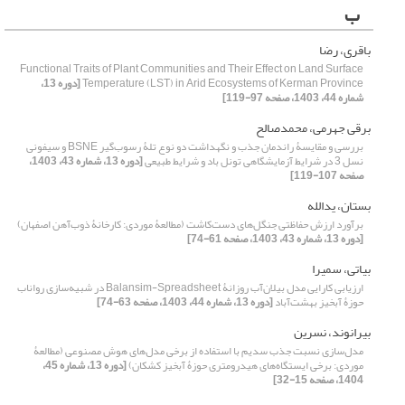
ب
باقری، رضا
Functional Traits of Plant Communities and Their Effect on Land Surface
Temperature (LST) in Arid Ecosystems of Kerman Province
[دوره 13،
شماره 44، 1403، صفحه 97-119]
برقی جهرمی، محمدصالح
بررسی و مقایسۀ راندمان جذب و نگهداشت دو نوع تلۀ رسوب‌گیر BSNE و سیفونی
نسل 3 در شرایط آزمایشگاهی تونل باد و شرایط طبیعی
[دوره 13، شماره 43، 1403،
صفحه 107-119]
بستان، یدالله
برآورد ارزش حفاظتی جنگل‌های دست‌کاشت (مطالعۀ موردی: کارخانۀ ذوب‌آهن اصفهان)
[دوره 13، شماره 43، 1403، صفحه 61-74]
بیاتی، سمیرا
ارزیابی کارایی مدل بیلان‌آب روزانۀ Balansim-Spreadsheet در شبیه‌سازی رواناب
حوزۀ آبخیز بهشت‌آباد
[دوره 13، شماره 44، 1403، صفحه 63-74]
بیرانوند، نسرین
مدل‌سازی نسبت جذب سدیم با استفاده از برخی مدل‌های هوش مصنوعی (مطالعۀ
موردی: برخی ایستگاه‌های هیدرومتری حوزۀ آبخیز کشکان)
[دوره 13، شماره 45،
1404، صفحه 15-32]