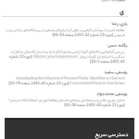
صفحه 93-107]
ی
یاری، رضا
مطالعۀ تغییرات پوشش گیاهی در طول گرادیان‌های محیطی در رویشگاه‌های بیابانی غرب
فردوس
[دوره 13، شماره 42، 1403، صفحه 53-66]
یگانه، حسن
بررسی گیاه‌پالایی خاک‌های آلودۀ اراضی محدودۀ کارخانۀ ید استان گلستان به فلزات
سنگین با استفاده از گونۀ دیوخار (Stocks Lycium depressum)
[دوره 13، شماره
43، 1403، صفحه 1-24]
یوسفی، سعید
Investigating the Influence of Pioneer Plants’ Stemflow on Soil and
Concomitant Plants in Arid Zones
[دوره 13، شماره 42، 1403، صفحه 79-92]
یوسفی، محمدجواد
تحلیل توزیع مکانی و برهم‌کنش تپه‌های ماسه‌ای مطالعۀ موردی (منطقۀ کلاته مزینان)
[دوره 13، شماره 42، 1403، صفحه 39-52]
دسترسی سریع