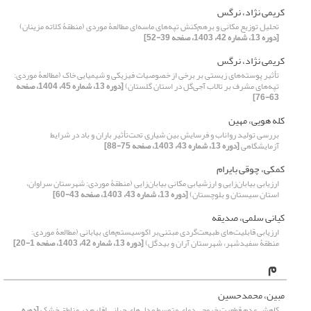
کریمی نژاد، نرگس
تحلیل توزیع مکانی و برهم‌کنش تپه‌های ماسه‌ای مطالعۀ موردی (منطقۀ کلاته مزینان)
[دوره 13، شماره 42، 1403، صفحه 39-52]
کریمی نژاد، نرگس
تأثیر پوسته‌های زیستی بر برخی از خصوصیات فیزیکی و شیمیایی خاک (مطالعۀ موردی:
تپه‌های مشرف بر تالاب آجی‌گل در استان گلستان)
[دوره 13، شماره 45، 1404، صفحه
63-76]
کله هویی، مهین
بررسی تولید رواناب و فرسایش بین شیاری تحت‌تأثیر باران و باد در شرایط
آزمایشگاهی
[دوره 13، شماره 43، 1403، صفحه 75-88]
کمکی، چوقی بایرام
ارزیابی بیابان‌زایی و ارزشیابی مکانی بیابان‌زایی (منطقۀ موردی: شهرستان سراوان،
استان سیستان و بلوچستان)
[دوره 13، شماره 43، 1403، صفحه 43-60]
کیانی سلمی، صدیقه
ارزیابی قابلیت‌های طبیعت‌گردی مبتنی‌بر اکوسیستم‌های بیابانی (مطالعۀ موردی:
منطقۀ سفیدشهر، شهرستان آران و بیدگل)
[دوره 13، شماره 42، 1403، صفحه 1-20]
م
مبین، محمدحسین
کاهش عدم قطعیت خروجی‌‌ دمای متوسط مدل‌‌های جهانی اقلیم در مناطق خشک
[دوره