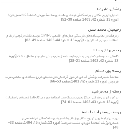
راشکی، علیرضا
تحلیل توزیع مکانی و برهم‌کنش تپه‌های ماسه‌ای مطالعۀ موردی (منطقۀ کلاته مزینان)
[دوره 13، شماره 42، 1403، صفحه 39-52]
رحیمیان، محمد حسن
ریزمقیاس‌نمایی داده‌های بارندگی مدل‌های اقلیمی‌ CMIP6 توسط نقشه رقومی ارتفاع
(مطالعه موردی: استان یزد)
[دوره 13، شماره 44، 1403، صفحه 49-62]
رحیمی رتکی، میلاد
کاهش عدم قطعیت خروجی‌‌ دمای متوسط مدل‌‌های جهانی اقلیم در مناطق خشک
[دوره
13، شماره 42، 1403، صفحه 21-38]
رستم پور، مسلم
مطالعۀ تغییرات پوشش گیاهی در طول گرادیان‌های محیطی در رویشگاه‌های بیابانی غرب
فردوس
[دوره 13، شماره 42، 1403، صفحه 53-66]
رستم زاده، فرشید
برآورد ارزش حفاظتی جنگل‌های دست‌کاشت (مطالعۀ موردی: کارخانۀ ذوب‌آهن اصفهان)
[دوره 13، شماره 43، 1403، صفحه 61-74]
روستایی صدرآباد، فاطمه
بررسی ارتباط بین توزیع مکانی و زمانی شاخص‌های خشکسالی هواشناسی و
هیدرولوژیک (مطالعۀ موردی: دشت جیرفت)
[دوره 13، شماره 45، 1404، صفحه 33-
48]