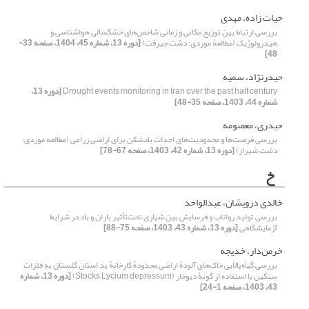
حیات زاده، مهدی
بررسی ارتباط بین توزیع مکانی و زمانی شاخص‌های خشکسالی هواشناسی و
هیدرولوژیک (مطالعۀ موردی: دشت جیرفت)
[دوره 13، شماره 45، 1404، صفحه 33-
48]
حیدرنژاد، سمیه
Drought events monitoring in Iran over the past half century
[دوره 13،
شماره 44، 1403، صفحه 35-48]
حیدری، معصومه
بررسی فرصت‌ها و محدودیت‌های احداث بادشکن برای اراضی زراعی (مطالعه موردی:
دشت شیراز)
[دوره 13، شماره 42، 1403، صفحه 67-78]
خ
خالدی درویشان، عبدالواحد
بررسی تولید رواناب و فرسایش بین شیاری تحت‌تأثیر باران و باد در شرایط
آزمایشگاهی
[دوره 13، شماره 43، 1403، صفحه 75-88]
خرمن‌دار، خدیجه
بررسی گیاه‌پالایی خاک‌های آلودۀ اراضی محدودۀ کارخانۀ ید استان گلستان به فلزات
سنگین با استفاده از گونۀ دیوخار (Stocks Lycium depressum)
[دوره 13، شماره
43، 1403، صفحه 1-24]