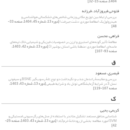
1404، صفحه 15-32]
فتوحی فیروزآباد، فرزانه
بررسی ارتباط بین توزیع مکانی و زمانی شاخص‌های خشکسالی هواشناسی و
هیدرولوژیک (مطالعۀ موردی: دشت جیرفت)
[دوره 13، شماره 45، 1404، صفحه 33-
48]
فراهی، محسن
مطالعۀ تأثیر گونه‌های استبرق و ارزن بر خصوصیات فیزیکی و شیمیایی خاک تپه‌های
ماسه‌ای (مطالعۀ موردی: منطقۀ باشی استان بوشهر)
[دوره 13، شماره 42، 1403،
صفحه 93-107]
ق
قیصری، مسعود
بررسی و مقایسۀ راندمان جذب و نگهداشت دو نوع تلۀ رسوب‌گیر BSNE و سیفونی
نسل 3 در شرایط آزمایشگاهی تونل باد و شرایط طبیعی
[دوره 13، شماره 43، 1403،
صفحه 107-119]
ک
کریمی، یحیی
شناسایی مناطق مستعد تشکیل مئاندر با استفاده از مدل‌های رگرسیونی لجستیکی و
SVM(مورد مطالعه: بخشی از رودخانۀ خرم‌آباد)
[دوره 13، شماره 43، 1403، صفحه 25-
42]