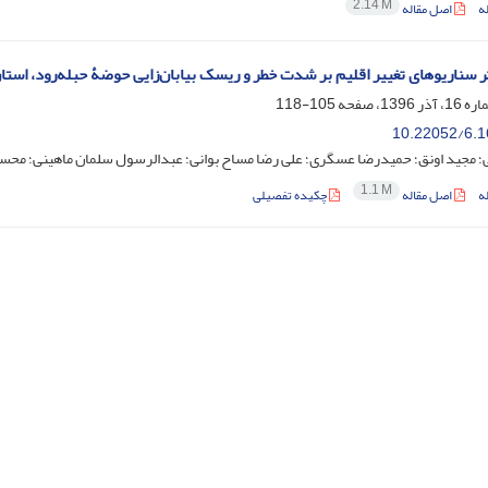
2.14 M
ه
اصل مقاله
ر سناریوهای تغییر ‌اقلیم بر شدت خطر و ریسک بیابان‌زایی حوضۀ حبله‌رود، استا
105-118
10.22052/6.1
ی؛ مجید اونق؛ حمیدرضا عسگری؛ علی رضا مساح بوانی؛ عبدالرسول سلمان ماهینی؛ محس
1.1 M
ه
اصل مقاله
چکیده تفصیلی