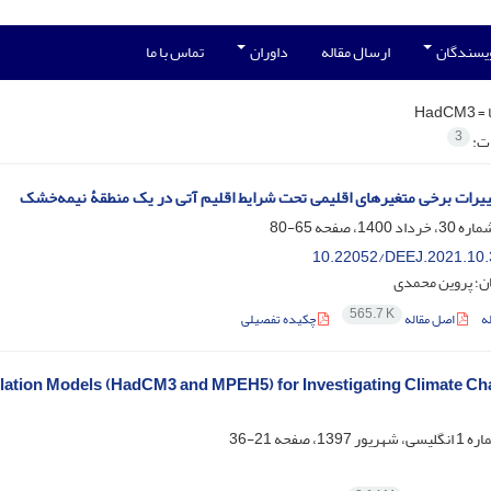
ویسندگان
ارسال مقاله
داوران
تماس با ما
 =
HadCM3
3
ات:
یرات برخی متغیرهای اقلیمی تحت شرایط اقلیم آتی در یک منطقۀ نیمه‌خشک
65-80
10.22052/DEEJ.2021.10.
ن؛ پروین محمدی
565.7 K
ه
اصل مقاله
چکیده تفصیلی
ulation Models (HadCM3 and MPEH5) for Investigating Climate C
21-36