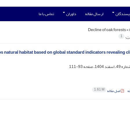
ویسندگان
ارسال مقاله
داوران
تماس با ما
 =
Decline of oak forests
1
ات:
os natural habitat based on global standard indicators revealing c
93-111
1.61 M
ه
اصل مقاله