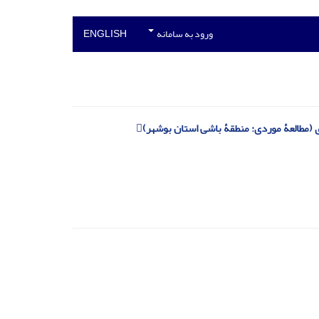
ورود به سامانه
ENGLISH
 (مطالعۀ موردی: منطقۀ باشی استان بوشهر)