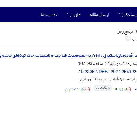
ویسندگان
ارسال مقاله
داوران
تماس با ما
 =
تجمع رس
1
ات:
ثیر گونه‌های استبرق و ارزن بر خصوصیات فیزیکی و شیمیایی خاک تپه‌های ماسه‌ای
93-107
‎10.22052/DEEJ.2024.255192
یار؛ محسن فراهی؛ علیرضا شهریاری
885.51 K
ه
اصل مقاله
چکیده تفصیلی