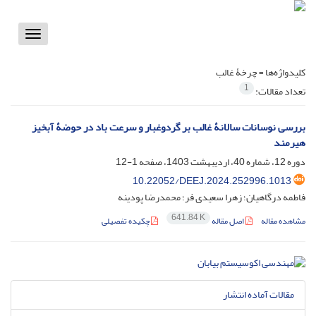
Toggle
vigation
کلیدواژه‌ها =
چرخۀ غالب
1
تعداد مقالات:
بررسی نوسانات سالانۀ غالب بر گردوغبار و سرعت باد در حوضۀ آبخیز
هیرمند
دوره 12، شماره 40، اردیبهشت 1403، صفحه
1-12
‎10.22052/DEEJ.2024.252996.1013
فاطمه درگاهیان؛ زهرا سعیدی فر؛ محمدرضا پودینه
641.84 K
مشاهده مقاله
اصل مقاله
چکیده تفصیلی
مقالات آماده انتشار