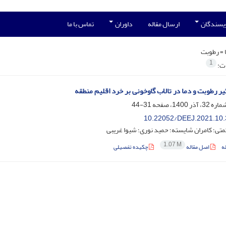
ویسندگان
ارسال مقاله
داوران
تماس با ما
 =
رطوبت
1
ات:
یر رطوبت و دما در تالاب گاوخونی بر خرد اقلیم منطقه
31-44
10.22052/DEEJ.2021.10.
ی؛ کامران شایسته؛ حمید نوری؛ شیوا غریبی
1.07 M
ه
اصل مقاله
چکیده تفصیلی