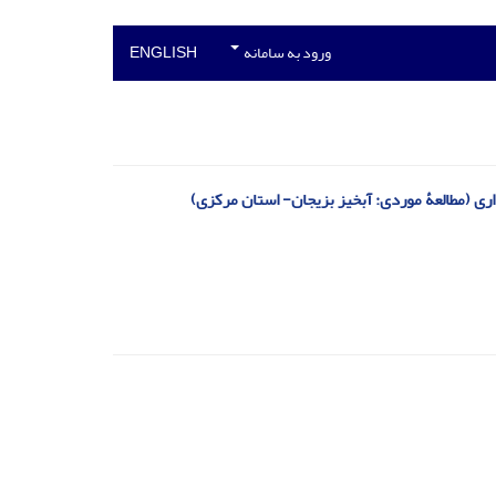
ورود به سامانه
ENGLISH
ری (مطالعۀ موردی: آبخیز بزیجان- استان مرکزی)