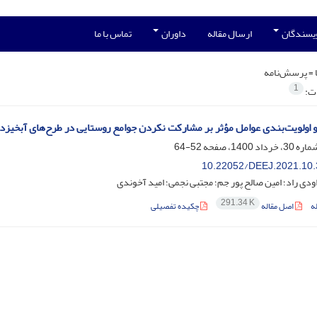
ویسندگان
ارسال مقاله
داوران
تماس با ما
 =
پرسش‌نامه
1
ات:
 اولویت‌بندی عوامل مؤثر بر مشارکت نکردن جوامع روستایی در طرح‌های آبخیزدا
52-64
10.22052/DEEJ.2021.10.
اودی راد؛ امین صالح پور جم؛ مجتبی نجمی؛ امید آخوندی
291.34 K
ه
اصل مقاله
چکیده تفصیلی