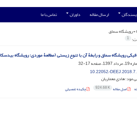
ویسندگان
ارسال مقاله
داوران
تماس با ما
 =
رویشگاه سماق
1
ات:
فیکی رویشگاه سماق و رابطۀ آن با تنوع زیستی (مطالعۀ موردی: رویشگاه بیدسک
17-32
10.22052/DEEJ.2018.7.
 مود؛ هادی معماریان
924.68 K
ه
اصل مقاله
چکیده تفصیلی