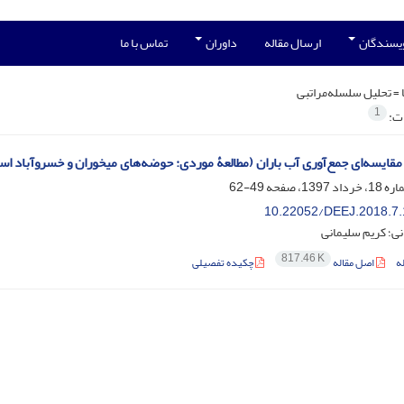
ویسندگان
ارسال مقاله
داوران
تماس با ما
 =
تحلیل سلسله‌مراتبی
1
ات:
 مقایسه‌ای جمع‌آوری آب باران (مطالعۀ موردی: حوضه‌های میخوران و خسروآباد اس
49-62
10.22052/DEEJ.2018.7.
نی؛ کریم سلیمانی
817.46 K
ه
اصل مقاله
چکیده تفصیلی