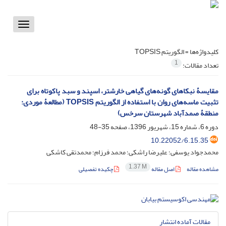
Toggle
vigation
کلیدواژه‌ها =
الگوریتم TOPSIS
1
تعداد مقالات:
مقایسۀ نبکاهای گونه‌های گیاهی خارشتر، اسپند و سبد پاکوتاه برای
تثبیت ماسه‌های روان با استفاده از الگوریتم TOPSIS (مطالعۀ موردی:
منطقۀ صمدآباد شهرستان سرخس)
دوره 6، شماره 15، شهریور 1396، صفحه
35-48
10.22052/6.15.35
محمدجواد یوسفی؛ علیرضا راشکی؛ محمد فرزام؛ محمدتقی کاشکی
1.37 M
مشاهده مقاله
اصل مقاله
چکیده تفصیلی
مقالات آماده انتشار