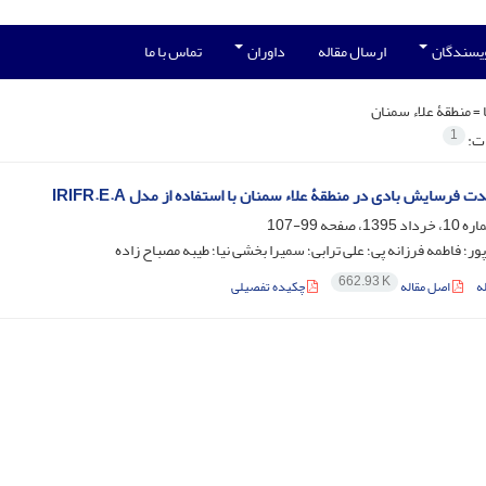
ویسندگان
ارسال مقاله
داوران
تماس با ما
 =
منطقۀ علاء سمنان
1
ات:
ت فرسایش بادی در منطقۀ علاء سمنان با استفاده از مدل IRIFR.E.A
99-107
پور؛ فاطمه فرزانه پی؛ علی ترابی؛ سمیرا بخشی نیا؛ طیبه مصباح زاده
662.93 K
ه
اصل مقاله
چکیده تفصیلی