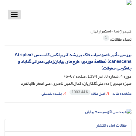
Toggle
vigation
کلیدواژه‌ها =
استقرار نهال
1
تعداد مقالات:
بررسی تأثیر خصوصیات خاک بر رشد آتریپلکس کانسنس (Atriplex
canescens) (مطالعۀ موردی: طرح‌های بیابان‌زدایی عمرانی گناباد و
چاه‌گوجی مه‌ولات)
دوره 4، شماره 8، آذر 1394، صفحه
67-76
منیژه مهدی زاده؛ علی گلکاریان؛ کمال الدین ناصری؛ علی اصغر طالبانفرد
1003.44 K
مشاهده مقاله
اصل مقاله
چکیده تفصیلی
مقالات آماده انتشار