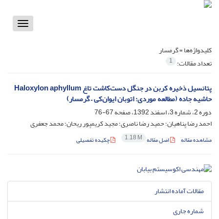
Toggle
vigation
کلیدواژه‌ها =
گرمسار
1
تعداد مقالات:
پتانسیل ذخیره کربن در جنگل دست‌کاشت تاغ Haloxylon aphyllum
حاشیه جاده (مطالعه موردی: اتوبان ایوان‌کی – گرمسار)
دوره 2، شماره 3، اسفند 1392، صفحه
67-76
احمد رضا پناهیان؛ حمید رضا ناصری؛ مجید کریمپور ریحان؛ محمد جعفری
1.18 M
مشاهده مقاله
اصل مقاله
چکیده تفصیلی
مقالات آماده انتشار
شماره جاری