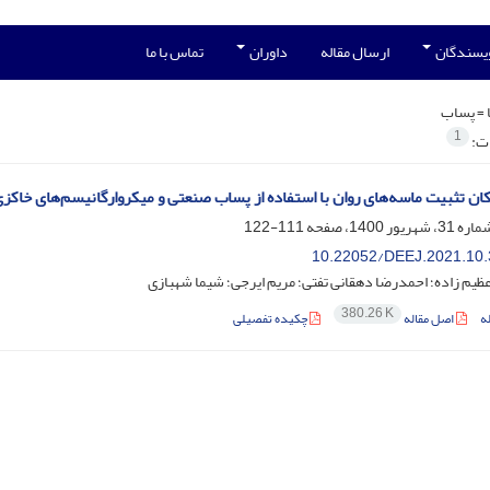
ویسندگان
ارسال مقاله
داوران
تماس با ما
 =
پساب
1
ات:
ان تثبیت ماسه‌های روان با استفاده از پساب صنعتی و میکروارگانیسم‌های خاکز
111-122
10.22052/DEEJ.2021.10.
یم زاده؛ احمدرضا دهقانی تفتی؛ مریم ایرجی؛ شیما شهبازی
380.26 K
ه
اصل مقاله
چکیده تفصیلی