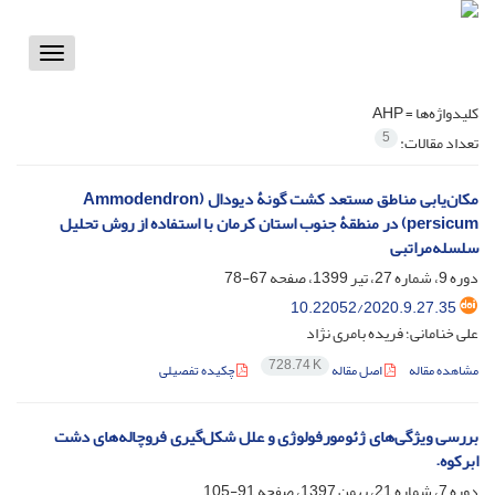
Toggle
vigation
کلیدواژه‌ها =
AHP
5
تعداد مقالات:
مکان‌یابی مناطق مستعد کشت گونۀ دیودال (Ammodendron
persicum) در منطقۀ جنوب استان کرمان با استفاده از روش تحلیل
سلسله‌مراتبی
دوره 9، شماره 27، تیر 1399، صفحه
67-78
10.22052/2020.9.27.35
علی خنامانی؛ فریده بامری نژاد
728.74 K
مشاهده مقاله
اصل مقاله
چکیده تفصیلی
بررسی ویژگی‌های ژئومورفولوژی و علل شکل‌گیری فروچاله‌های دشت
ابرکوه.
دوره 7، شماره 21، بهمن 1397، صفحه
91-105