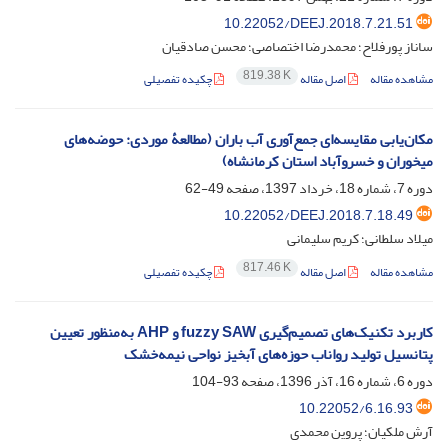
10.22052/DEEJ.2018.7.21.51
ساناز پورفلاح؛ محمدرضا اختصاصی؛ محسن صادقیان
819.38 K
مشاهده مقاله
اصل مقاله
چکیده تفصیلی
مکان‌یابی مقایسه‌ای جمع‌آوری آب باران (مطالعۀ موردی: حوضه‌های
میخوران و خسروآباد استان کرمانشاه)
دوره 7، شماره 18، خرداد 1397، صفحه
49-62
10.22052/DEEJ.2018.7.18.49
میلاد سلطانی؛ کریم سلیمانی
817.46 K
مشاهده مقاله
اصل مقاله
چکیده تفصیلی
کاربرد تکنیک‌های تصمیم‌گیری fuzzy SAW و AHP به‌منظور تعیین
پتانسیل تولید رواناب حوزه‌های آبخیز نواحی نیمه‌خشک
دوره 6، شماره 16، آذر 1396، صفحه
93-104
10.22052/6.16.93
آرش ملکیان؛ پروین محمدی