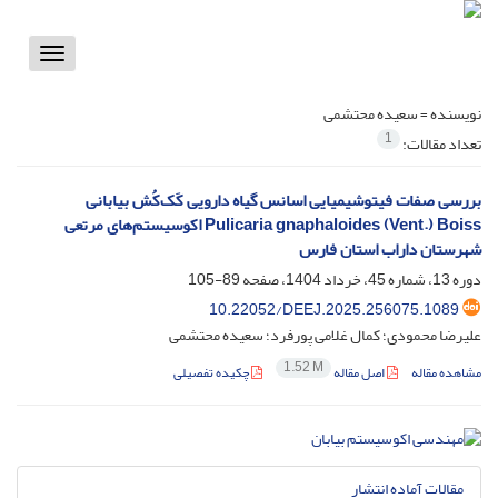
Toggle
vigation
نویسنده =
سعیده محتشمی
1
تعداد مقالات:
بررسی صفات فیتوشیمیایی اسانس گیاه دارویی کَک‌کُش بیابانی
Pulicaria gnaphaloides (Vent.) Boiss اکوسیستم‌های مرتعی
شهرستان داراب استان فارس
دوره 13، شماره 45، خرداد 1404، صفحه
89-105
‎10.22052/DEEJ.2025.256075.1089
علیرضا محمودی؛ کمال غلامی پورفرد؛ سعیده محتشمی
1.52 M
مشاهده مقاله
اصل مقاله
چکیده تفصیلی
مقالات آماده انتشار