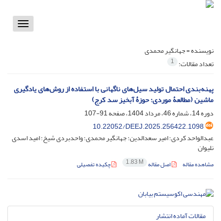
Toggle
vigation
نویسنده =
جهانگیر محمدی
1
تعداد مقالات:
پهنه‌بندی احتمال تولید سیل‌های ناگهانی با استفاده از روش‌های یادگیری
ماشین (مطالعۀ موردی: حوزۀ‌ آبخیز سد کرج)
دوره 14، شماره 46، مرداد 1404، صفحه
91-107
‎10.22052/DEEJ.2025.256422.1098
عبدالواحد کردی؛ امیر سعدالدین؛ جهانگیر محمدی؛ واحدبردی شیخ؛ امید اسدی
نلیوان
1.83 M
مشاهده مقاله
اصل مقاله
چکیده تفصیلی
مقالات آماده انتشار