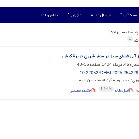
ویسندگان
ارسال مقاله
داوران
تماس با ما
پانیسا حسن زاده
1
ات:
از آبی فضای سبز در منظر شهری جزیرۀ کیش
35-48
‎10.22052/DEEJ.2025.254229
زی؛ احمد نوحه گر؛ پانیسا حسن زاده
1.14 M
ه
اصل مقاله
چکیده تفصیلی