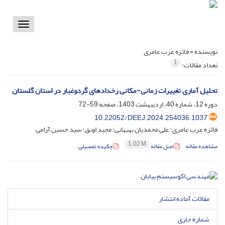
Toggle
vigation
نویسنده =
فائزه عرب عامری
1
تعداد مقالات:
تحلیل آماری تغییرات زمانی-مکانی رخدادهای گردوغبار در استان گلستان
دوره 12، شماره 40، اردیبهشت 1403، صفحه
59-72
‎10.22052/DEEJ.2024.254036.1037
فائزه عرب عامری؛ علی محمدیان بهبهانی؛ مجید اونق؛ سید حسین آرامی
1.02 M
مشاهده مقاله
اصل مقاله
چکیده تفصیلی
مقالات آماده انتشار
شماره جاری