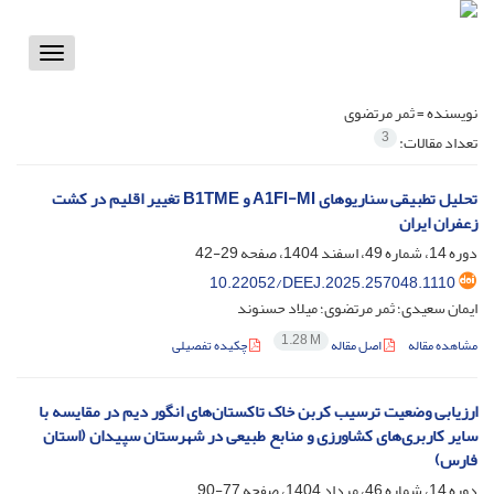
Toggle
vigation
نویسنده =
ثمر مرتضوی
3
تعداد مقالات:
تحلیل تطبیقی سناریوهای A1FI-MI و B1TME تغییر اقلیم در کشت
زعفران ایران
دوره 14، شماره 49، اسفند 1404، صفحه
29-42
‎10.22052/DEEJ.2025.257048.1110
ایمان سعیدی؛ ثمر مرتضوی؛ میلاد حسنوند
1.28 M
مشاهده مقاله
اصل مقاله
چکیده تفصیلی
ارزیابی وضعیت ترسیب کربن خاک تاکستان‌های انگور دیم در مقایسه با
سایر کاربری‌های کشاورزی و منابع طبیعی در شهرستان سپیدان (استان
فارس)
دوره 14، شماره 46، مرداد 1404، صفحه
77-90