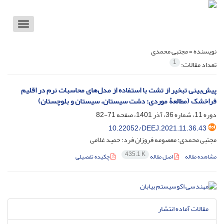
Toggle
vigation
نویسنده =
مجتبی محمدی
1
تعداد مقالات:
پیش‌بینی تبخیر از تشت با استفاده از مدل‌های محاسبات نرم در اقلیم
فراخشک (مطالعۀ موردی: دشت سیستان، سیستان و بلوچستان)
دوره 11، شماره 36، آذر 1401، صفحه
71-82
10.22052/DEEJ.2021.11.36.43
مجتبی محمدی؛ معصومه فروزان فرد؛ حمید غلامی
435.1 K
مشاهده مقاله
اصل مقاله
چکیده تفصیلی
مقالات آماده انتشار