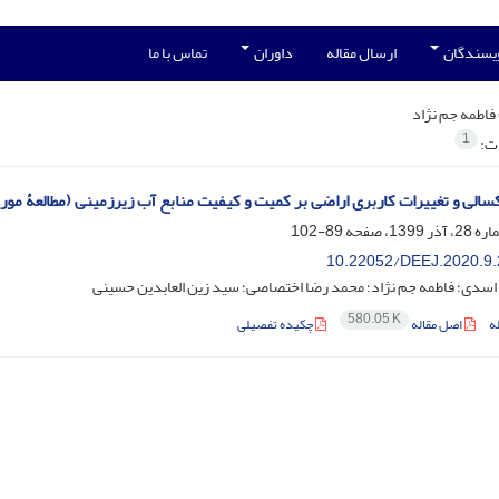
ویسندگان
ارسال مقاله
داوران
تماس با ما
فاطمه جم نژاد
1
ات:
سالی و تغییرات کاربری اراضی بر کمیت و کیفیت منابع آب زیرزمینی (مطالعۀ مو
89-102
10.22052/DEEJ.2020.9.
اسدی؛ فاطمه جم نژاد؛ محمد رضا اختصاصی؛ سید زین العابدین حسینی
580.05 K
ه
اصل مقاله
چکیده تفصیلی