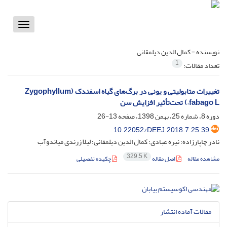
Toggle
vigation
نویسنده =
کمال الدین دیلمقانی
1
تعداد مقالات:
تغییرات متابولیتی و یونی در برگ‌های گیاه اسفندک (Zygophyllum
fabago L.) تحت‌تأثیر افزایش سن
دوره 8، شماره 25، بهمن 1398، صفحه
13-26
10.22052/DEEJ.2018.7.25.39
نادر چاپارزاده؛ نیره عبادی؛ کمال الدین دیلمقانی؛ لیلا زرندی میاندوآب
329.5 K
مشاهده مقاله
اصل مقاله
چکیده تفصیلی
مقالات آماده انتشار