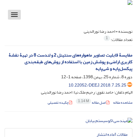
Toggle
vigation
نویسنده =
احمد رضا نورالدینی
1
تعداد مقالات:
مقایسۀ قابلیت تصاویر ماهواره‌های سنتینل 2 و لندست 8 در تهیۀ نقشۀ
کاربری اراضی و پوشش زمین با استفاده از روش‌های طبقه‌بندی
پیکسل‌پایه و شی‌پایه
دوره 8، شماره 25، بهمن 1398، صفحه
1-12
10.22052/DEEJ.2018.7.25.25
الهام دلفان؛ حامد نقوی؛ رحیم ملک نیا؛ احمد رضا نورالدینی
1.14 M
مشاهده مقاله
اصل مقاله
چکیده تفصیلی
مقالات آماده انتشار