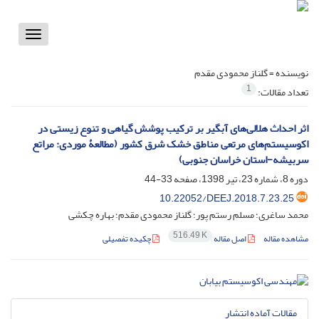
Toggle
vigation
نویسنده =
گلناز محمودی مقدم
1
تعداد مقالات:
اثر احداث هلالی‌های آبگیر بر ترکیب پوشش گیاهی و تنوع زیستی در
اکوسیستم‌های مرتعی مناطق خشک شرق کشور (مطالعۀ موردی: مراتع
سربیشه-استان خراسان جنوبی)
دوره 8، شماره 23، تیر 1398، صفحه
33-44
10.22052/DEEJ.2018.7.23.25
محمد ساغری؛ مسلم رستم پور؛ گلناز محمودی مقدم؛ بهاره چکشی
516.49 K
مشاهده مقاله
اصل مقاله
چکیده تفصیلی
مقالات آماده انتشار