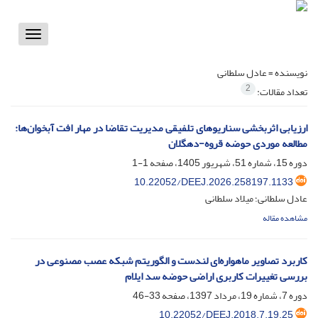
Toggle
vigation
نویسنده =
عادل سلطانی
2
تعداد مقالات:
ارزیابی اثربخشی سناریوهای تلفیقی مدیریت تقاضا در مهار افت آبخوان‌ها:
مطالعه موردی حوضه قروه-دهگلان
دوره 15، شماره 51، شهریور 1405، صفحه
1-1
‎10.22052/DEEJ.2026.258197.1133
عادل سلطانی؛ میلاد سلطانی
مشاهده مقاله
کاربرد تصاویر ماهواره‌ای لندست و الگوریتم شبکه عصب مصنوعی در
بررسی تغییرات کاربری اراضی حوضه سد ایلام
دوره 7، شماره 19، مرداد 1397، صفحه
33-46
10.22052/DEEJ.2018.7.19.25