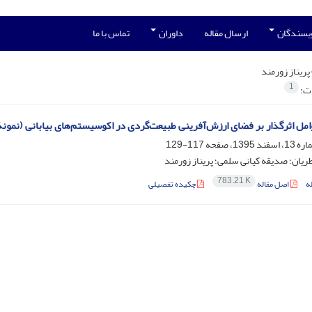
ویسندگان
ارسال مقاله
داوران
تماس با ما
پریناز زورمند
1
ات:
وامل اثر‌گذار بر فضای ارزش‌آفرینی طبیعت‌گردی در اکوسیستم‌های بیابانی (نمون
117-129
ان؛ صدیقه کیانی سلمی؛ پریناز زورمند
783.21 K
ه
اصل مقاله
چکیده تفصیلی