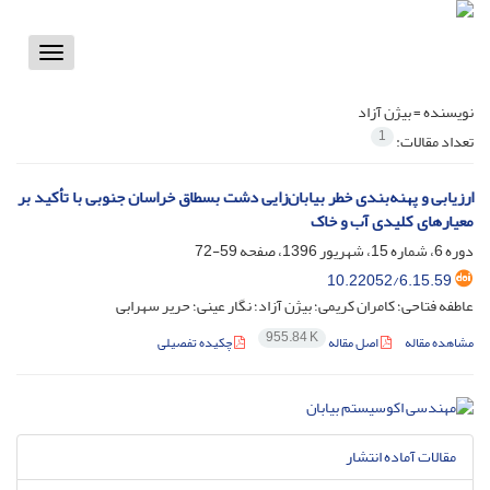
Toggle
vigation
نویسنده =
بیژن آزاد
1
تعداد مقالات:
ارزیابی و پهنه‌بندی خطر بیابان‌زایی دشت بسطاق خراسان جنوبی با تأکید بر
معیارهای کلیدی آب و خاک
دوره 6، شماره 15، شهریور 1396، صفحه
59-72
10.22052/6.15.59
عاطفه فتاحی؛ کامران کریمی؛ بیژن آزاد؛ نگار عینی؛ حریر سهرابی
955.84 K
مشاهده مقاله
اصل مقاله
چکیده تفصیلی
مقالات آماده انتشار