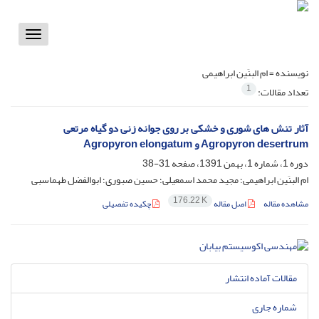
Toggle
vigation
نویسنده =
ام البنَین ابراهیمی
1
تعداد مقالات:
آثار تنش های شوری و خشکی بر روی جوانه زنی دو گیاه مرتعی
Agropyron desertrum و Agropyron elongatum
دوره 1، شماره 1، بهمن 1391، صفحه
31-38
ام البنَین ابراهیمی؛ مجید محمد اسمعیلی؛ حسین صبوری؛ ابوالفضل طهماسبی
176.22 K
مشاهده مقاله
اصل مقاله
چکیده تفصیلی
مقالات آماده انتشار
شماره جاری