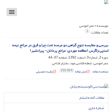
Toggle
vigation
نویسنده =
عمر اموسی
1
تعداد مقالات:
بررسی و مقایسه تنوع گیاهی دو عرصه تحت چرا و قرق در مراتع نیمه
استپی زاگرس (مطالعه موردی: مراتع پردانان- پیرانشهر)
دوره 2، شماره 3، اسفند 1392، صفحه
37-44
عمر اموسی؛ شعله قلاسی مود؛ بختیار فتاحی
255.39 K
مشاهده مقاله
اصل مقاله
چکیده تفصیلی
مقالات آماده انتشار
شماره جاری