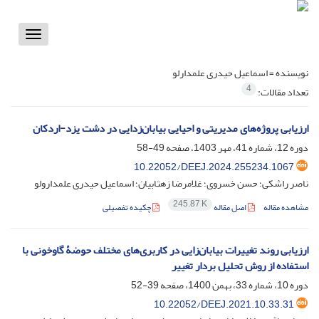
Toggle
vigation
نویسنده =
اسماعیل حیدری علمدارلو
4
تعداد مقالات:
ارزیابی پروژه‌های مدیریتی و احیایی بیابان‌زدایی در دشت یزد-اردکان
دوره 12، شماره 41، مهر 1403، صفحه
49-58
‎10.22052/DEEJ.2024.255234.1067
ناصر راشکی؛ حسن خسروی؛ غلامرضا زهتابیان؛ اسماعیل حیدری علمدارولو
245.87 K
مشاهده مقاله
اصل مقاله
چکیده تفصیلی
ارزیابی روند تغییرات بیابان‌زایی در کاربری‌های مختلف حوضۀ گاوخونی با
استفاده از روش تحلیل بردار تغییر
دوره 10، شماره 33، بهمن 1400، صفحه
39-52
‎10.22052/DEEJ.2021.10.33.31