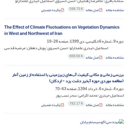
سمانه باقری؛ غلامرضا زهتابیان؛ حسن خسروی؛ اسماعیل حیدری علمدارلو
599.75 K
مشاهده مقاله
اصل مقاله
چکیده تفصیلی
The Effect of Climate Fluctuations on Vegetation Dynamics
in West and Northwest of Iran
دوره 9، شماره 6 انگلیسی، دی 1399، صفحه
28-19
اسماعیل حیدری علمدارلو؛ حسن خسروی؛ پویان دهقان؛ مرضیه قدسی
668.66 K
مشاهده مقاله
اصل مقاله
بررسی زمانی و مکانی کیفیت آب‌های زیرزمینی با استفاده از زمین آمار
(مطالعه‌ موردی حوزه آبخیز دشت یزد - اردکان)
دوره 4، شماره 6، خرداد 1394، صفحه
63-70
اسماعیل حیدری؛ محمد اکرامی؛ سحر نسب پور
782.17 K
مشاهده مقاله
اصل مقاله
چکیده تفصیلی